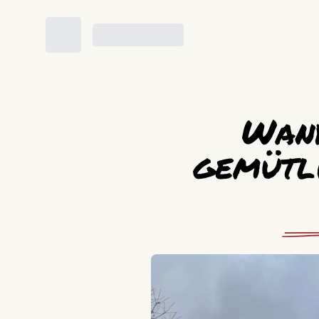
Wand
gemütl